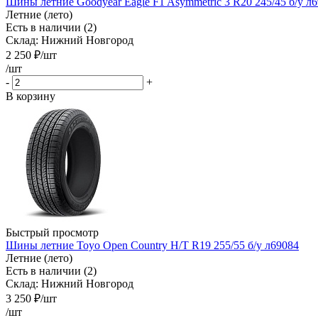
Шины летние Goodyear Eagle F1 Asymmetric 3 R20 245/45 б/у л
Летние (лето)
Есть в наличии (2)
Склад: Нижний Новгород
2 250
₽
/шт
/шт
-
+
В корзину
Быстрый просмотр
Шины летние Toyo Open Country H/T R19 255/55 б/у л69084
Летние (лето)
Есть в наличии (2)
Склад: Нижний Новгород
3 250
₽
/шт
/шт