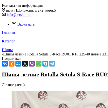
Контактная информация
пр-кт Шолохова, д 272, корп.5
info@tershin.ru
Вконтакте
Главная
-
Каталог
-
Шины
-
Шины летние Rotalla Setula S-Race RU01 R18 225/40 новые л3
Поделиться
Шины летние Rotalla Setula S-Race RU0
Летние (лето)