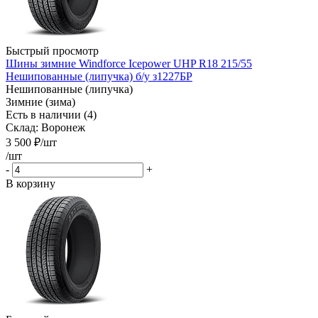
Быстрый просмотр
Шины зимние Windforce Icepower UHP R18 215/55
Нешипованные (липучка) б/у з1227БР
Нешипованные (липучка)
Зимние (зима)
Есть в наличии (4)
Склад: Воронеж
3 500
₽
/шт
/шт
-
+
В корзину