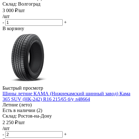
Склад: Волгоград
3 000
₽
/шт
/шт
-
+
В корзину
Быстрый просмотр
Шины летние КАМА (Нижнекамский шинный завод) Кама
365 SUV (НК-242) R16 215/65 б/у л48664
Летние (лето)
Есть в наличии (2)
Склад: Ростов-на-Дону
2 250
₽
/шт
/шт
-
+